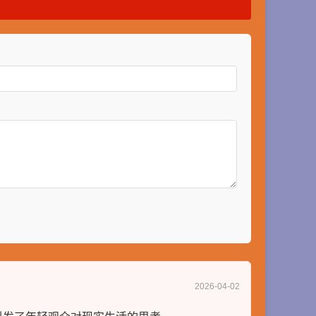
2026-04-02